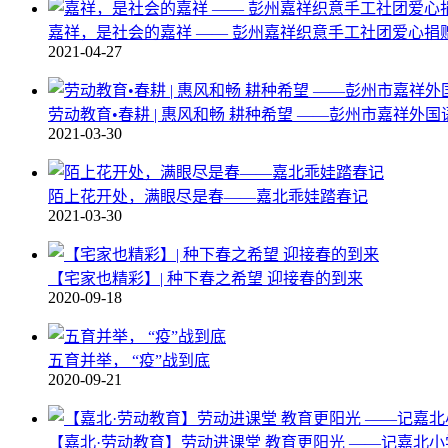
嘉祥，是社会的嘉祥 —— 彭州嘉祥织意手工社团爱心捐
2021-04-27
劳动教育•春耕 | 惠风和畅 耕种希望 ——彭州市嘉祥外
2021-03-30
陌上花开处，满眼尽是春——嘉北乖娃踏春记
2021-03-30
【宅家也精彩】| 种下春之希望 迎接春的到来
2020-09-18
五育并举， “疫”战到底
2020-09-21
【嘉北·劳动教育】劳动进课堂 教育更阳光 ——记嘉北